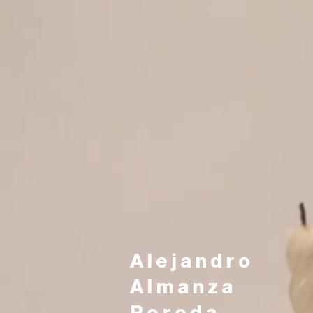
A l e j a n d r o
A l m a n z a