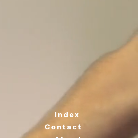
I n d e x
C o n t a c t